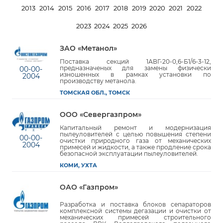
2013
2014
2015
2016
2017
2018
2019
2020
2021
2022
2023
2024
2025
2026
ЗАО «Метанол»
Поставка секций 1АВГ-20-0,6-Б1/6-3-12,
предназначеных для замены физически
00-00-
изношенных в рамках установки по
2004
производству метанола.
ТОМСКАЯ ОБЛ., ТОМСК
ООО «Севергазпром»
Капитальный ремонт и модернизация
пылеуловителей с целью повышения степени
00-00-
очистки природного газа от механических
2004
примесей и жидкости, а также продление срока
безопасной эксплуатации пылеуловителей.
КОМИ, УХТА
ОАО «Газпром»
Разработка и поставка блоков сепараторов
комплексной системы дегазации и очистки от
механических примесей строительного