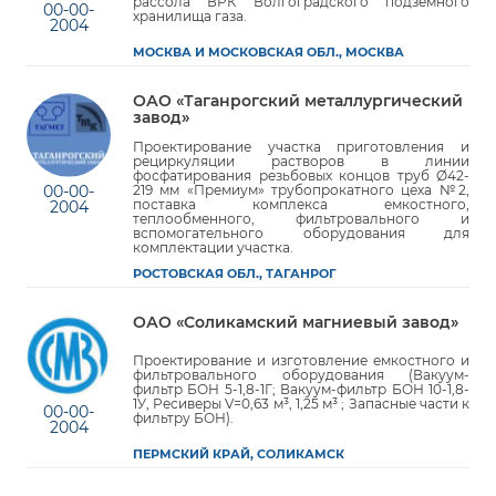
рассола ВРК Волгоградского подземного
00-00-
хранилища газа.
2004
МОСКВА И МОСКОВСКАЯ ОБЛ., МОСКВА
ОАО «Таганрогский металлургический
завод»
Проектирование участка приготовления и
рециркуляции растворов в линии
фосфатирования резьбовых концов труб Ø42-
00-00-
219 мм «Премиум» трубопрокатного цеха №2,
поставка комплекса емкостного,
2004
теплообменного, фильтровального и
вспомогательного оборудования для
комплектации участка.
РОСТОВСКАЯ ОБЛ., ТАГАНРОГ
ОАО «Соликамский магниевый завод»
Проектирование и изготовление емкостного и
фильтровального оборудования (Вакуум-
фильтр БОН 5-1,8-1Г; Вакуум-фильтр БОН 10-1,8-
1У, Ресиверы V=0,63 м³, 1,25 м³ ; Запасные части к
00-00-
фильтру БОН).
2004
ПЕРМСКИЙ КРАЙ, СОЛИКАМСК