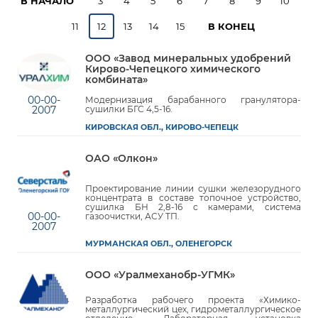
В НАЧАЛО
3
4
5
6
7
8
9
10
11
12
13
14
15
В КОНЕЦ
ООО «Завод минеральных удобрений
Кирово-Чепецкого химического
комбината»
00-00-
Модернизация барабанного гранулятора-
сушилки БГС 4,5-16.
2007
КИРОВСКАЯ ОБЛ., КИРОВО-ЧЕПЕЦК
ОАО «Олкон»
Проектирование линии сушки железорудного
концентрата в составе топочное устройство,
сушилка БН 2,8-16 с камерами, система
00-00-
газоочистки, АСУ ТП.
2007
МУРМАНСКАЯ ОБЛ., ОЛЕНЕГОРСК
ООО «Уралмеханобр-УГМК»
Разработка рабочего проекта «Химико-
металлургический цех, гидрометаллургическое